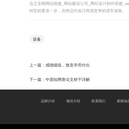
总之安顺网站搭建_网站建设公司_网站设计制作搭建_
转型的要道一步，亦然迈向改日商场竞争的进军保险。
设备
上一篇：
感德锻练，致意辛劳付出
下一篇：
中国知网查论文材干详解
品牌介绍
项目介绍
联系我们
新闻动