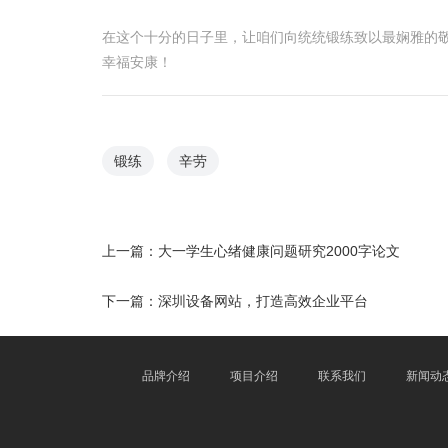
在这个十分的日子里，让咱们向统统锻练致以最娴雅的敬
幸福安康！
锻练
辛劳
上一篇：
大一学生心绪健康问题研究2000字论文
下一篇：
深圳设备网站，打造高效企业平台
品牌介绍
项目介绍
联系我们
新闻动