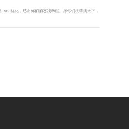
_seo优化，感谢你们的忘我奉献。愿你们桃李满天下，