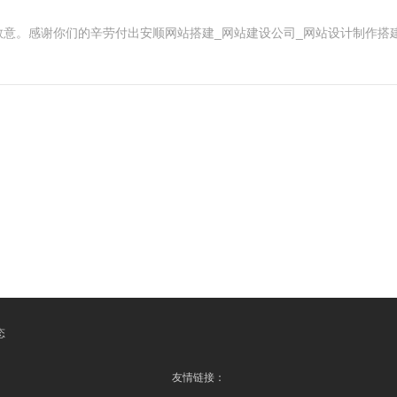
意。感谢你们的辛劳付出安顺网站搭建_网站建设公司_网站设计制作搭建
态
友情链接：