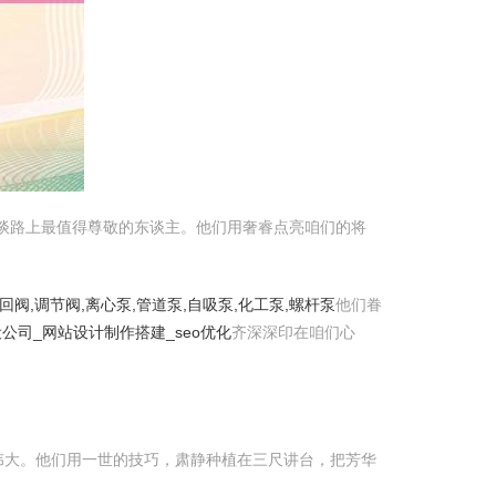
长谈路上最值得尊敬的东谈主。他们用奢睿点亮咱们的将
回阀,调节阀,离心泵,管道泵,自吸泵,化工泵,螺杆泵
他们眷
公司_网站设计制作搭建_seo优化
齐深深印在咱们心
伟大。他们用一世的技巧，肃静种植在三尺讲台，把芳华