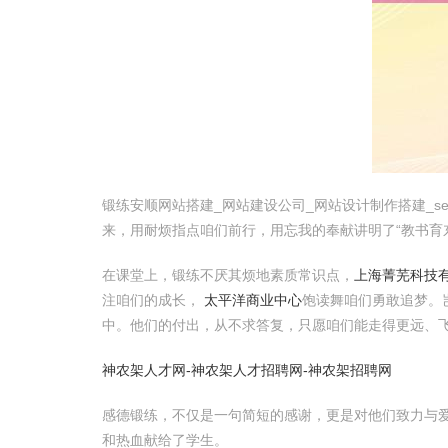
锻练安顺网站搭建_网站建设公司_网站设计制作搭建_
来，用耐烦指点咱们前行，用忘我的奉献讲明了“教书育
在课堂上，锻练不厌其烦地素质常识点，
上海菁芜科技
注咱们的成长，
太平洋商业中心
饱读舞咱们勇敢追梦。
中。他们的付出，从不求答复，只愿咱们能走得更远、
神农架人才网-神农架人才招聘网-神农架招聘网
感德锻练，不仅是一句简短的感谢，更是对他们致力与
和热血献给了学生。